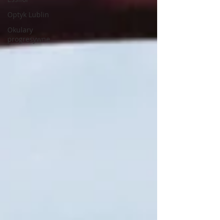
Optyk Lublin
Okulary
progresywne