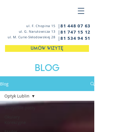
|
81 448 07 63
ul. F. Chopina 15
|
81 747 15 12
ul. G. Narutowicza 13
ul. M. Curie-Skłodowskiej 28
|
81 534 94 51
UMÓW WIZYTĘ
BLOG
Blog
Optyk Lublin
Wszystkie posty
Okulary
Korekcyjne
Essilor