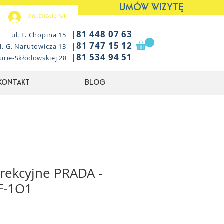
UMÓW WIZYTĘ
Zaloguj się
|
81 448 07 63
ul. F. Chopina 15
|
81 747 15 12
l. G. Narutowicza 13
|
81 534 94 51
Curie-Skłodowskiej 28
Kontakt
Blog
rekcyjne PRADA -
F-1O1