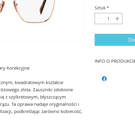
Sztuk
*
Do
INFO O PRODUKCI
ry Korekcyjne
Rozmiar: 55/18 dł. 
Kształt: Geometryc
cznym, kwadratowym kształcie
Materiał oprawy: Me
óżowego złota. Zauszniki zdobione
Kolor: Różowe złoto,
się z szylkretowym, błyszczącym
Soczewka: Możliwość
rązu. Ta oprawa nadaje oryginalności i
izacji, podkreślając zarówno kobiecość,