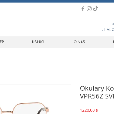
u
ul. M. 
ep
Usługi
O nas
Okulary Ko
VPR56Z SV
Cena
1220,00 zł