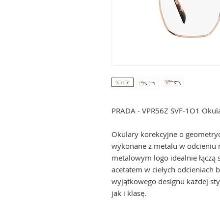
PRADA - VPR56Z SVF-1O1 Okula
Okulary korekcyjne o geometry
wykonane z metalu w odcieniu r
metalowym logo idealnie łączą 
acetatem w ciełych odcieniach b
wyjątkowego designu każdej styl
jak i klasę.