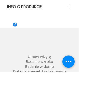
INFO O PRODUKCIE
Rozmiar: 58/15 dł. zausznika: 140
Kształt: Aviator
Materiał oprawy: Tworzywo
Kolor: Czarny
Soczewka: *1/3, fotochrom, barwienie
pełne, kolor soczewki brązowy
Umów wizytę
Badanie wzroku
Badanie w domu
Dobór soczewek kontaktowych
Dobór pomocy optycznych
Naprawa okularów
Okulary na raty 0%
Nasze salony w Lublinie
Refundacja NFZ