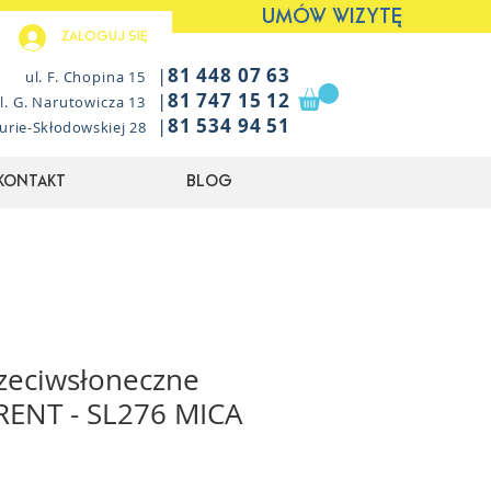
UMÓW WIZYTĘ
Zaloguj się
|
81 448 07 63
ul. F. Chopina 15
|
81 747 15 12
l. G. Narutowicza 13
|
81 534 94 51
Curie-Skłodowskiej 28
Kontakt
Blog
zeciwsłoneczne
RENT - SL276 MICA