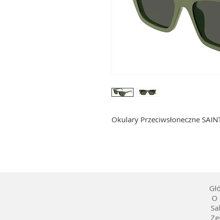
Okulary Przeciwsłoneczne SAI
Gł
O 
Sa
Ze