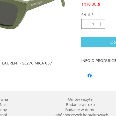
Cena
1410,00 zł
Sztuk
*
Do
INFO O PRODUKCI
NT LAURENT - SL276 MICA 057
Rozmiar: 55/16 dł. 
Kształt: Geometrycz
Materiał oprawy: Ac
Kolor: Oliwkowa zie
Soczewka: Barwienie
ówna
Umów wizytę
Nas
Badanie wzroku
lony
Badanie w domu
spół
Dobór soczewek kontaktowych