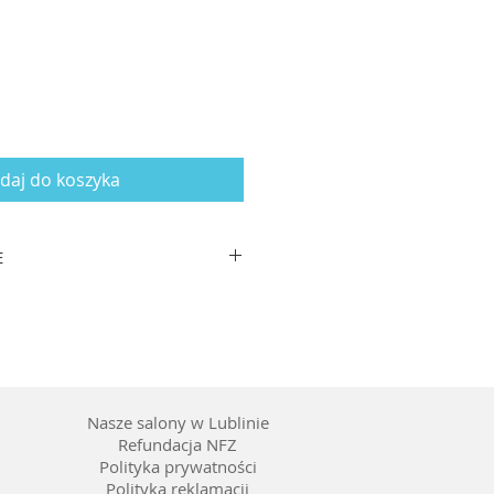
daj do koszyka
E
zausznika: 145
ny prostokąt/Kocie oko
etat
leń
 pełne, kolor soczewki szary
Nasze salony w Lublinie
Refundacja NFZ
Polityka prywatności
Polityka reklamacji