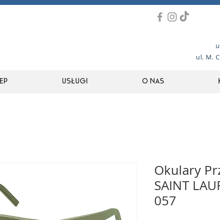
u
ul. M. 
ep
Usługi
O nas
Okulary Pr
SAINT LAU
057