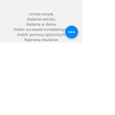
Umów wizytę
Badanie wzroku
Badanie w domu
Dobór soczewek kontaktowych
Dobór pomocy optycznych
Naprawa okularów
Okulary na raty 0%
Nasze salony w Lublinie
Refundacja NFZ
Polityka prywatności
Polityka reklamacji
Dostawa i zwroty
Gwarancja
FAQ pytania i odpowiedzi
Metody płatności