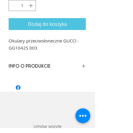
Dodaj do koszyka
Okulary przeciwsłoneczne GUCCI -
‌GG1042S 003
INFO O PRODUKCIE
Rozmiar: 60/13 dł. zausznika: 145
Kształt: Pilot
Materiał oprawy: Acetat
Kolor: Cciemna zielen, brąz
Soczewka: Barwienie pełne, kolor
szoczewki szary
Umów wizytę
Badanie wzroku