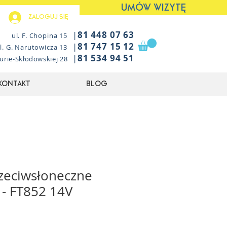
UMÓW WIZYTĘ
Zaloguj się
|
81 448 07 63
ul. F. Chopina 15
|
81 747 15 12
l. G. Narutowicza 13
|
81 534 94 51
Curie-Skłodowskiej 28
Kontakt
Blog
zeciwsłoneczne
- FT852 14V