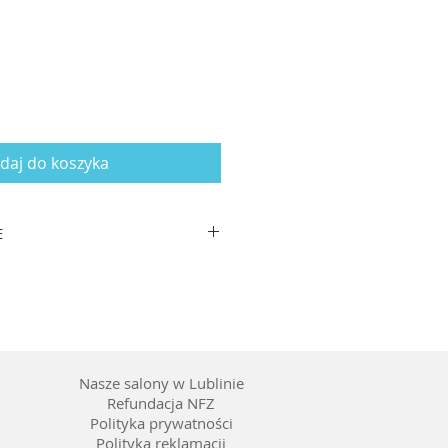
daj do koszyka
E
zausznika: 145
tal
enie pełne, kolor soczewki
y
Nasze salony w Lublinie
Refundacja NFZ
Polityka prywatności
Polityka reklamacji