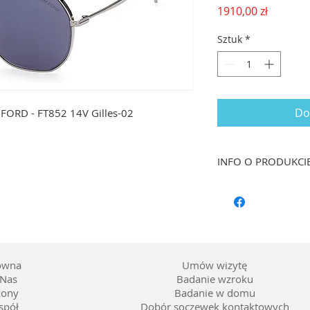
Cena
1910,00 zł
Sztuk
*
Do
FORD - FT852 14V Gilles-02
INFO O PRODUKCI
Rozmiar: 61/14 dł. 
Kształt: Pilotka
Materiał oprawy: Me
Kolor: Srebrny
Soczewka: 3*, barwi
granatowy lustrzan
ówna
Umów wizytę
Nas
Badanie wzroku
lony
Badanie w domu
spół
Dobór soczewek kontaktowych