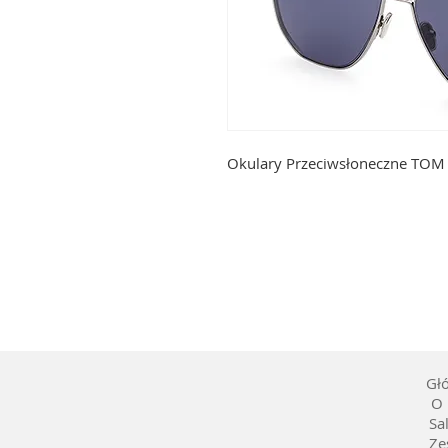
Okulary Przeciwsłoneczne TOM 
Gł
O 
Sa
Ze