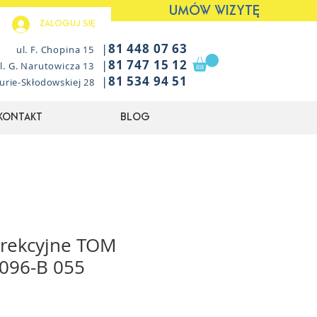
UMÓW WIZYTĘ
Zaloguj się
|
81 448 07 63
ul. F. Chopina 15
|
81 747 15 12
l. G. Narutowicza 13
|
81 534 94 51
Curie-Skłodowskiej 28
Kontakt
Blog
orekcyjne TOM
096-B 055