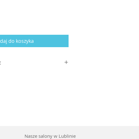
daj do koszyka
E
zausznika: 140
worzywo
UV
Nasze salony w Lublinie