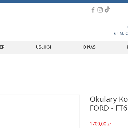
u
ul. M. 
ep
Usługi
O nas
Okulary K
FORD - FT6
Cena
1700,00 zł