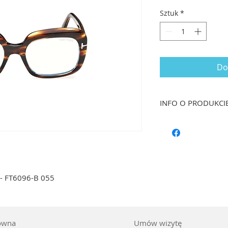
Sztuk
*
Do
INFO O PRODUKCI
Rozmiar: 53 /19 dł. 
Kształt: Kwadrat
Materiał oprawy: T
Kolor: Havana
Soczewka: 0*, Blue 
- FT6096-B 055
ówna
Umów wizytę