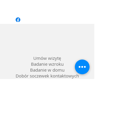
Rozmiar: 53/22 dł. zausznika: 145
Kształt: Kwadrat
Materiał oprawy: Metal
Kolor: Matowy czarny
Soczewka: 0*, Blue UV
Umów wizytę
Badanie wzroku
Badanie w domu
Dobór soczewek kontaktowych
Dobór pomocy optycznych
Naprawa okularów
Okulary na raty 0%
Nasze salony w Lublinie
Refundacja NFZ
Polityka prywatności
Polityka reklamacji