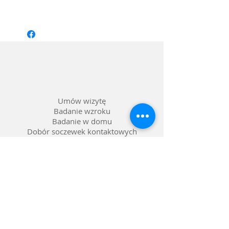
Rozmiar: 49/20 dł. zausznika: 145
Kształt: Owalny
Materiał oprawy: Metal
Kolor: Czarny ze złotym
Soczewka: 0*, Blue UV
Umów wizytę
Badanie wzroku
Badanie w domu
Dobór soczewek kontaktowych
Dobór pomocy optycznych
Naprawa okularów
Okulary na raty 0%
Nasze salony w Lublinie
Refundacja NFZ
Polityka prywatności
Polityka reklamacji