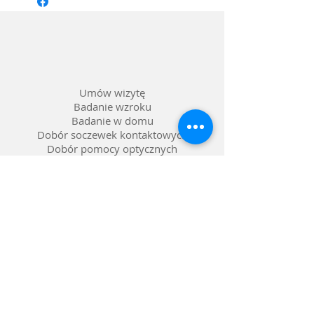
Materiał oprawy: Tworzywo
Kolor: Czarny
Soczewka: Możliwość wstawienia
szkieł korekcyjnych
Umów wizytę
Badanie wzroku
Badanie w domu
Dobór soczewek kontaktowych
Dobór pomocy optycznych
Naprawa okularów
Okulary na raty 0%
Nasze salony w Lublinie
Refundacja NFZ
Polityka prywatności
Polityka reklamacji
Dostawa i zwroty
Gwarancja
FAQ pytania i odpowiedzi