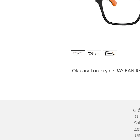
Okulary korekcyjne RAY BAN R
Gł
O 
Sa
Ze
Us