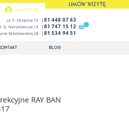
UMÓW WIZYTĘ
Zaloguj się
|
81 448 07 63
ul. F. Chopina 15
|
81 747 15 12
l. G. Narutowicza 13
|
81 534 94 51
Curie-Skłodowskiej 28
Kontakt
Blog
rekcyjne RAY BAN
417