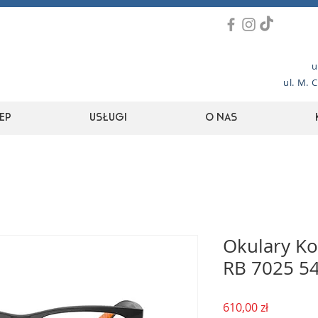
u
ul. M. 
ep
Usługi
O nas
Okulary Ko
RB 7025 5
Cena
610,00 zł