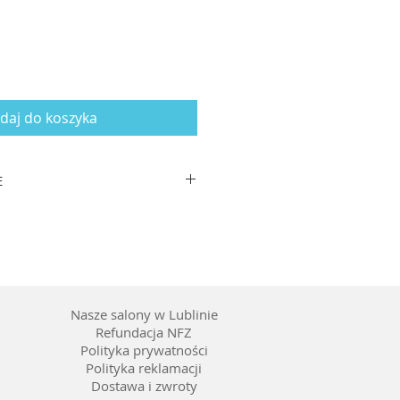
daj do koszyka
E
zausznika 145
worzywo
ć wstawienia szkieł korekcyjnych
Nasze salony w Lublinie
Refundacja NFZ
Polityka prywatności
Polityka reklamacji
Dostawa i zwroty