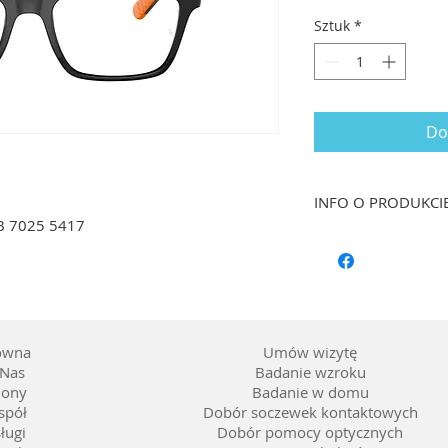
Sztuk
*
Do
INFO O PRODUKCI
B 7025 5417
Rozmiar: 55/17 dł. 
Kształt: Kwadrat
Materiał oprawy: T
Kolor: Czarny
Soczewka: Możliwoś
ówna
Umów wizytę
Nas
Badanie wzroku
lony
Badanie w domu
spół
Dobór soczewek kontaktowych
ługi
Dobór pomocy optycznych