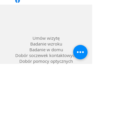
Materiał oprawy: Tworzywo/Metal
Kolor: Czarny matowy/Zielony
Soczewka: Możliwość wstawienia
szkieł korekcyjnych
Umów wizytę
Badanie wzroku
Badanie w domu
Dobór soczewek kontaktowych
Dobór pomocy optycznych
Naprawa okularów
Okulary na raty 0%
Nasze salony w Lublinie
Refundacja NFZ
Polityka prywatności
Polityka reklamacji
Dostawa i zwroty
Gwarancja
FAQ pytania i odpowiedzi