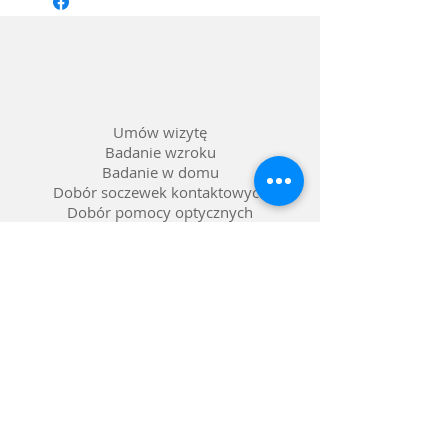
Materiał oprawy: Tworzywo
Kolor: Przezroczysty niebieski
Soczewka: Możliwość wstawienia
szkieł korekcyjnych
Umów wizytę
Badanie wzroku
Badanie w domu
Dobór soczewek kontaktowych
Dobór pomocy optycznych
Naprawa okularów
Okulary na raty 0%
Nasze salony w Lublinie
Refundacja NFZ
Polityka prywatności
Polityka reklamacji
Dostawa i zwroty
Gwarancja
FAQ pytania i odpowiedzi