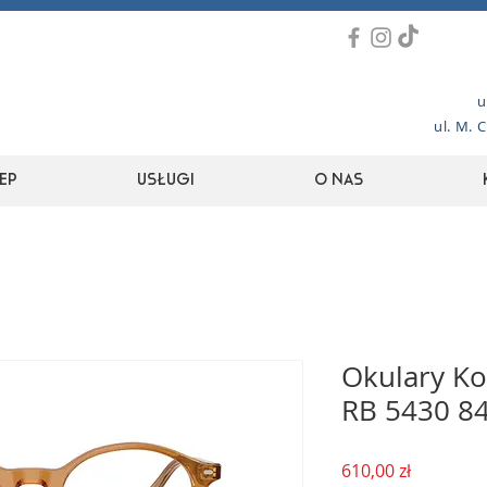
u
ul. M. 
ep
Usługi
O nas
Okulary Ko
RB 5430 8
Cena
610,00 zł