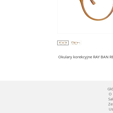
Okulary korekcyjne RAY BAN R
Gł
O 
Sa
Ze
Us