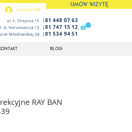
UMÓW WIZYTĘ
Zaloguj się
|
81 448 07 63
ul. F. Chopina 15
|
81 747 15 12
l. G. Narutowicza 13
|
81 534 94 51
Curie-Skłodowskiej 28
Kontakt
Blog
rekcyjne RAY BAN
439