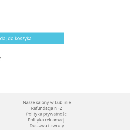
daj do koszyka
E
zausznika 145
worzywo
ny brązowy
ć wstawienia szkieł korekcyjnych
Nasze salony w Lublinie
Refundacja NFZ
Polityka prywatności
Polityka reklamacji
Dostawa i zwroty