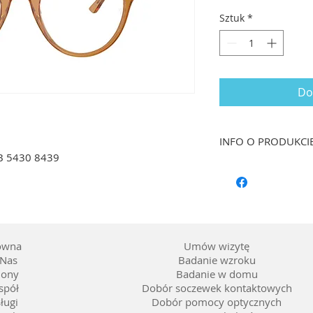
Sztuk
*
Do
INFO O PRODUKCI
B 5430 8439
Rozmiar: 51/21 dł. 
Kształt: Owalne
Materiał oprawy: T
Kolor: Transparent
Soczewka: Możliwoś
ówna
Umów wizytę
Nas
Badanie wzroku
lony
Badanie w domu
spół
Dobór soczewek kontaktowych
ługi
Dobór pomocy optycznych