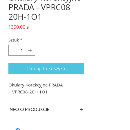
PRADA - VPRC08
20H-1O1
Cena
1390,00 zł
Sztuk
*
Dodaj do koszyka
Okulary Korekcyjne PRADA
- VPRC08-20H-1O1
INFO O PRODUKCIE
Rozmiar: 50/19 dł. zausznika: 145
Kształt: Kwadrat