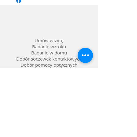
Materiał oprawy: Acetat
Kolor: Koniak
Soczewka: Możliwość wstawienia
szkieł korekcyjnych
Umów wizytę
Badanie wzroku
Badanie w domu
Dobór soczewek kontaktowych
Dobór pomocy optycznych
Naprawa okularów
Okulary na raty 0%
Nasze salony w Lublinie
Refundacja NFZ
Polityka prywatności
Polityka reklamacji
Dostawa i zwroty
Gwarancja
FAQ pytania i odpowiedzi