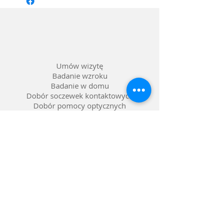
Materiał oprawy: Tworzywo
Kolor: Satynowa czerń
Soczewka: Możliwość wstawienia
szkieł korekcyjnych
Umów wizytę
Badanie wzroku
Badanie w domu
Dobór soczewek kontaktowych
Dobór pomocy optycznych
Naprawa okularów
Okulary na raty 0%
Nasze salony w Lublinie
Refundacja NFZ
Polityka prywatności
Polityka reklamacji
Dostawa i zwroty
Gwarancja
FAQ pytania i odpowiedzi