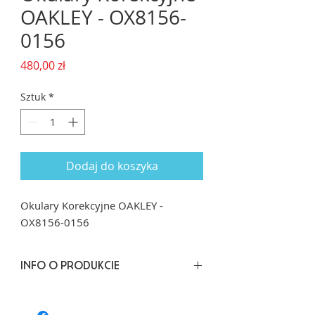
OAKLEY - OX8156-
0156
Cena
480,00 zł
Sztuk
*
Dodaj do koszyka
Okulary Korekcyjne OAKLEY -
OX8156-0156
INFO O PRODUKCIE
Rozmiar : 56/18 dł. zausznika: 137
Kształt: Kwadrat