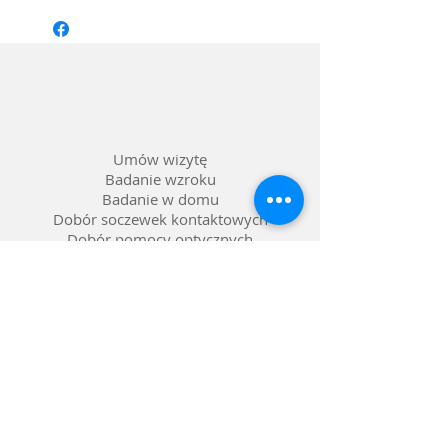
Kształt: Geometryczny
Materiał oprawy: Acetat
Kolor: Matowy niebieski
Soczewka: Możliwość wstawienia
szkieł korekcyjnych
Umów wizytę
Badanie wzroku
Badanie w domu
Dobór soczewek kontaktowych
Dobór pomocy optycznych
Naprawa okularów
Okulary na raty 0%
Nasze salony w Lublinie
Refundacja NFZ
Polityka prywatności
Polityka reklamacji
Dostawa i zwroty
Gwarancja