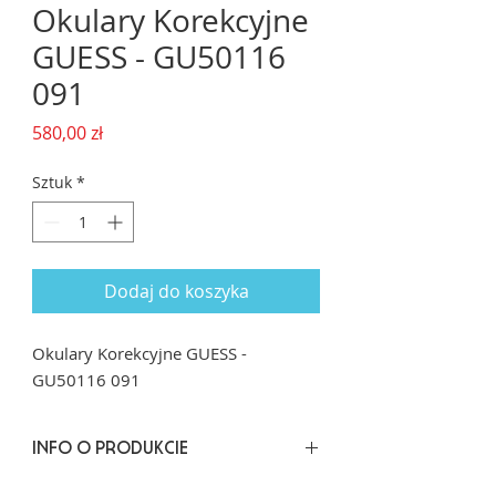
Okulary Korekcyjne
GUESS - GU50116
091
Cena
580,00 zł
Sztuk
*
Dodaj do koszyka
Okulary Korekcyjne GUESS -
GU50116 091
INFO O PRODUKCIE
Rozmiar: 53/18 dł. zausznika: 135