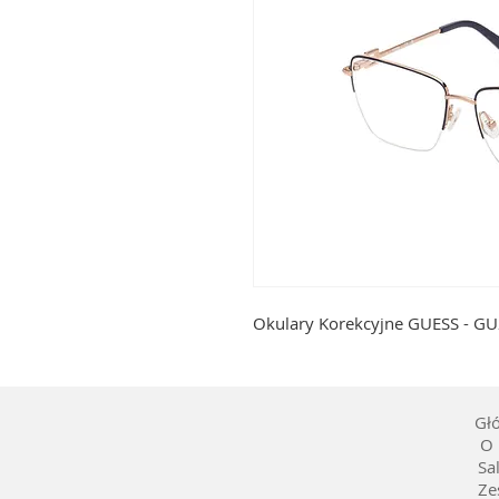
Okulary Korekcyjne GUESS - G
Gł
O 
Sa
Ze