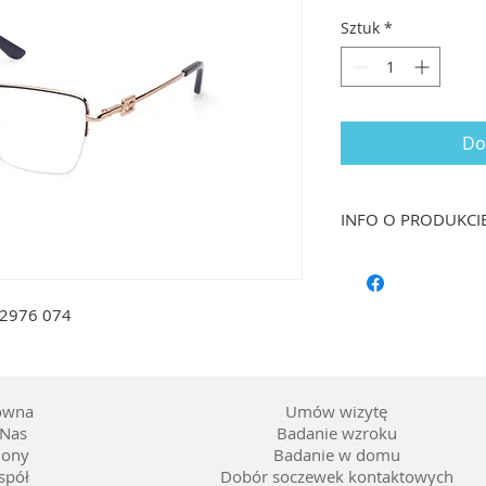
Sztuk
*
Do
INFO O PRODUKCI
Rozmiar: 55/16 dł. 
Kształt: Prostokąt
Materiał oprawy: Me
U2976 074
Kolor: Granat z ele
Soczewka: Możliwość
ówna
Umów wizytę
Nas
Badanie wzroku
lony
Badanie w domu
spół
Dobór soczewek kontaktowych