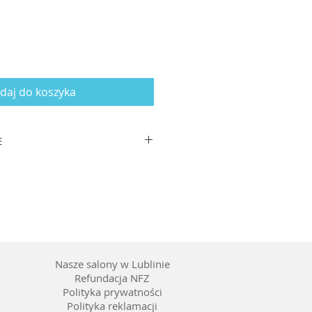
daj do koszyka
E
zausznika: 140
tal
mentami złotego
 wstawienia szkieł korekcyjnych
Nasze salony w Lublinie
Refundacja NFZ
Polityka prywatności
Polityka reklamacji