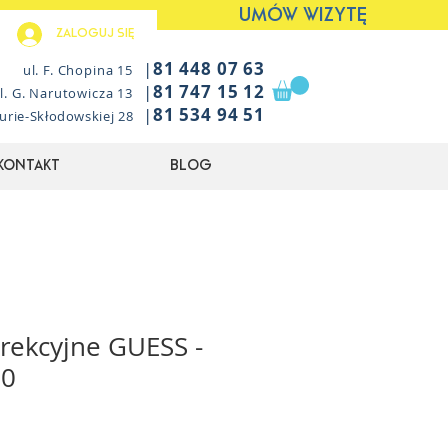
UMÓW WIZYTĘ
Zaloguj się
|
81 448 07 63
ul. F. Chopina 15
|
81 747 15 12
l. G. Narutowicza 13
|
81 534 94 51
Curie-Skłodowskiej 28
Kontakt
Blog
rekcyjne GUESS -
20