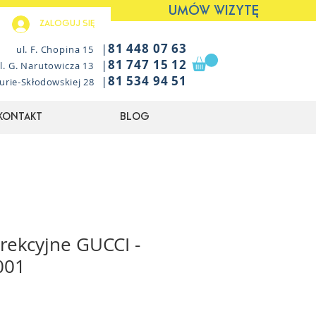
UMÓW WIZYTĘ
Zaloguj się
|
81 448 07 63
ul. F. Chopina 15
|
81 747 15 12
l. G. Narutowicza 13
|
81 534 94 51
Curie-Skłodowskiej 28
Kontakt
Blog
rekcyjne GUCCI -
001