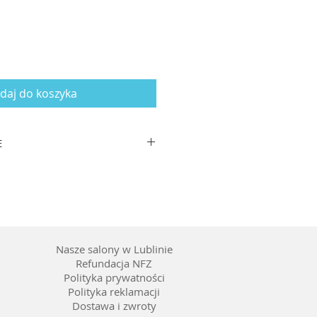
daj do koszyka
E
zausznika: 145
worzywo
 wstawienia szkieł korekcyjnych
Nasze salony w Lublinie
Refundacja NFZ
Polityka prywatności
Polityka reklamacji
Dostawa i zwroty