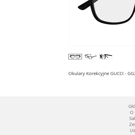
Okulary Korekcyjne GUCCI - G
Gł
O 
Sa
Ze
Us