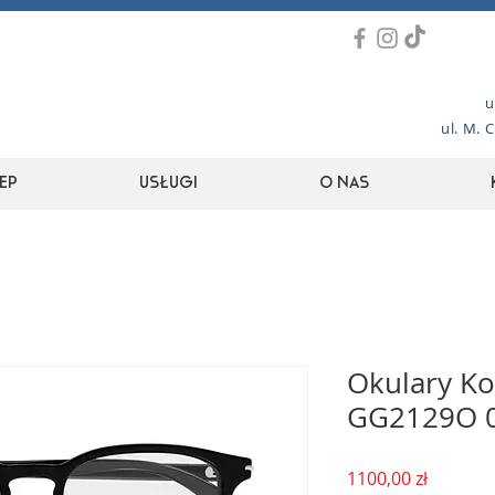
u
ul. M. 
ep
Usługi
O nas
Okulary Ko
GG2129O 
Cena
1100,00 zł