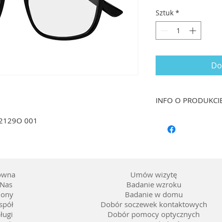
Sztuk
*
Do
INFO O PRODUKCI
Rozmiar: 52/18 dł. 
G2129O 001
Kształt: Kwadrat
Materiał oprawy: T
Kolor: Czarny
Soczewka: Możliwość
ówna
Umów wizytę
Nas
Badanie wzroku
lony
Badanie w domu
spół
Dobór soczewek kontaktowych
ługi
Dobór pomocy optycznych