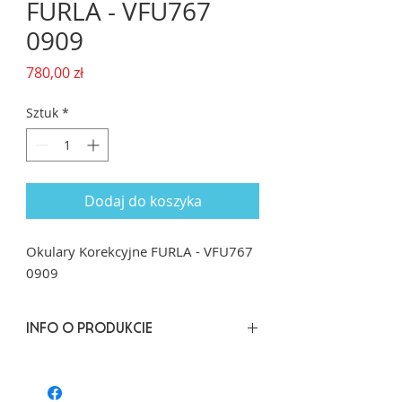
FURLA - VFU767
0909
Cena
780,00 zł
Sztuk
*
Dodaj do koszyka
Okulary Korekcyjne FURLA - VFU767
0909
INFO O PRODUKCIE
Rozmiar: 51/18 dł. zausznika: 140
Kształt: Geometryczny prostokąt/Kocie
oko