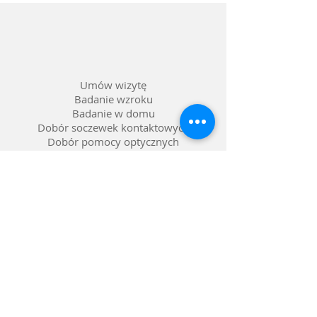
Materiał oprawy: Acetat
Kolor: Szylkret w odcieniach ciemnego,
czekoladowego brązu
Soczewka: Możliwość wstawienia
szkieł korekcyjnych
Umów wizytę
Badanie wzroku
Badanie w domu
Dobór soczewek kontaktowych
Dobór pomocy optycznych
Naprawa okularów
Okulary na raty 0%
Nasze salony w Lublinie
Refundacja NFZ
Polityka prywatności
Polityka reklamacji
Dostawa i zwroty
Gwarancja
FAQ pytania i odpowiedzi
Metody płatności