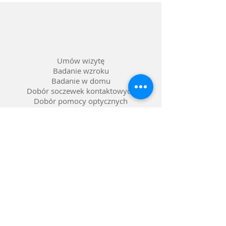
Kolor: Czarny
Soczewka: Możliwość wstawienia
szkieł korekcyjnych
Umów wizytę
Badanie wzroku
Badanie w domu
Dobór soczewek kontaktowych
Dobór pomocy optycznych
Naprawa okularów
Okulary na raty 0%
Nasze salony w Lublinie
Refundacja NFZ
Polityka prywatności
Polityka reklamacji
Dostawa i zwroty
Gwarancja
FAQ pytania i odpowiedzi
Metody płatności