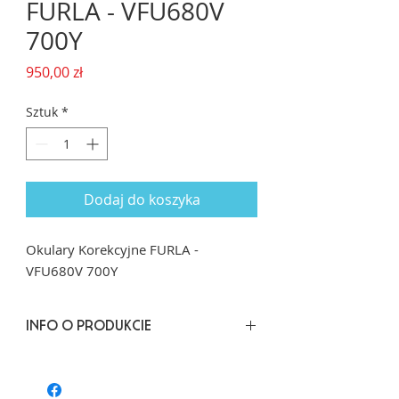
FURLA - VFU680V
700Y
Cena
950,00 zł
Sztuk
*
Dodaj do koszyka
Okulary Korekcyjne FURLA -
VFU680V 700Y
INFO O PRODUKCIE
Rozmiar: 53/17dł. zausznika: 135
Kształt: Kwadrat
Materiał oprawy: Acetat