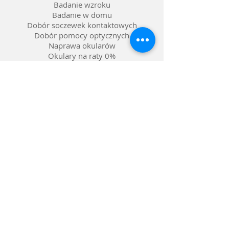
Badanie wzroku
Badanie w domu
Dobór soczewek kontaktowych
Dobór pomocy optycznych
Naprawa okularów
Okulary na raty 0%
Nasze salony w Lublinie
Refundacja NFZ
Polityka prywatności
Polityka reklamacji
Dostawa i zwroty
Gwarancja
FAQ pytania i odpowiedzi
Metody płatności
© 1996 CIESZY OCZY - Pracownia
Optyczna Lublin