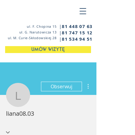
|
81 448 07 63
ul. F. Chopina 15
|
81 747 15 12
ul. G. Narutowicza 13
ul. M. Curie-Skłodowskiej 28
|
81 534 94 51
UMÓW WIZYTĘ
Więcej działań
Obserwuj
liana08.03
liana08.03