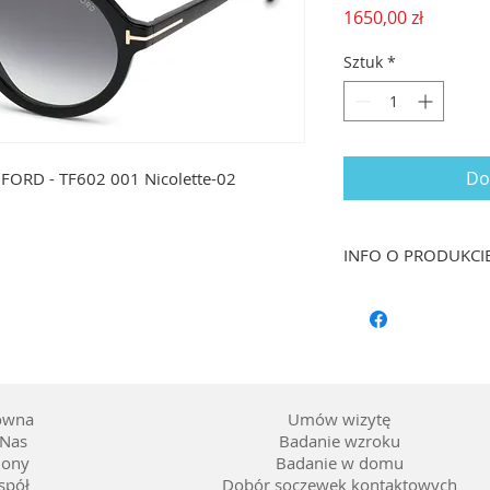
Cena
1650,00 zł
Sztuk
*
Do
FORD - TF602 001 Nicolette-02
INFO O PRODUKCI
Rozmiar: 52/22 dł. 
Kształt: Okrągły
Materiał oprawy: T
Kolor: Czarny
Soczewka: *2, barwi
szary
ówna
Umów wizytę
Nas
Badanie wzroku
lony
Badanie w domu
spół
Dobór soczewek kontaktowych