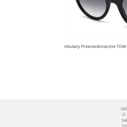
Okulary Przeciwsłoneczne TOM 
Gł
O 
Sa
Ze