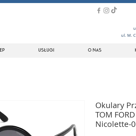
u
ul. M. 
ep
Usługi
O nas
Okulary Pr
TOM FORD 
Nicolette-