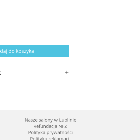
daj do koszyka
E
zausznika: 140
worzywo
enie gradalne, kolor soczewki
Nasze salony w Lublinie
Refundacja NFZ
Polityka prywatności
Polityka reklamacji