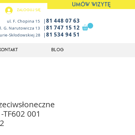
UMÓW WIZYTĘ
Zaloguj się
|
81 448 07 63
ul. F. Chopina 15
|
81 747 15 12
l. G. Narutowicza 13
|
81 534 94 51
Curie-Skłodowskiej 28
Kontakt
Blog
zeciwsłoneczne
-TF602 001
02