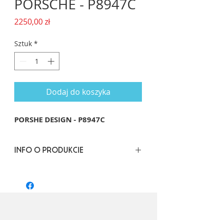
PORSCHE - P8947C
Cena
2250,00 zł
Sztuk
*
Dodaj do koszyka
PORSHE DESIGN - P8947C
INFO O PRODUKCIE
Rozmiar: 56/19 dł. zausznika: 145
Kształt: Pilot, okrągły
Materiał oprawy: Tytan
Kolor: Złoty
Soczewka: Polaryzacja, barwienie