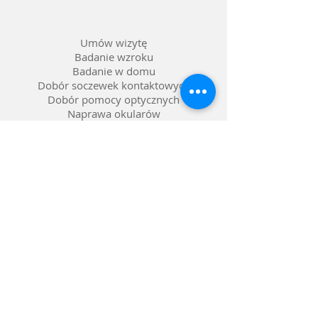
pełne, kolor soczewki szary
Umów wizytę
Badanie wzroku
Badanie w domu
Dobór soczewek kontaktowych
Dobór pomocy optycznych
Naprawa okularów
Okulary na raty 0%
Nasze salony w Lublinie
Refundacja NFZ
Polityka prywatności
Polityka reklamacji
Dostawa i zwroty
Gwarancja
FAQ pytania i odpowiedzi
Metody płatności