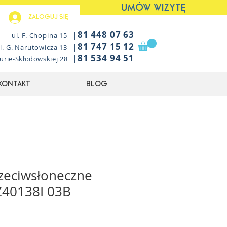
UMÓW WIZYTĘ
Zaloguj się
|
81 448 07 63
ul. F. Chopina 15
|
81 747 15 12
l. G. Narutowicza 13
|
81 534 94 51
Curie-Skłodowskiej 28
Kontakt
Blog
zeciwsłoneczne
Z40138I 03B