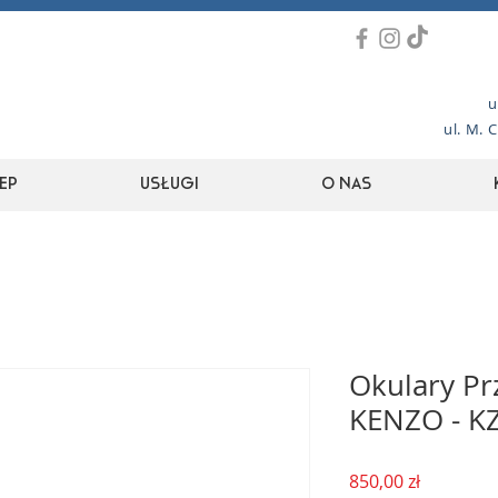
u
ul. M. 
ep
Usługi
O nas
Okulary Pr
KENZO - K
Cena
850,00 zł