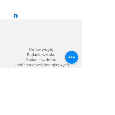
Rozmiar: 56/21 dł. zausznika: 140
Kształt: Kwadrat
Materiał oprawy: Acetat, metal
Kolor: Bordo ze złotym
Soczewka: Barwienie gradalne, kolor
soczewki szary
Umów wizytę
Badanie wzroku
Badanie w domu
Dobór soczewek kontaktowych
Dobór pomocy optycznych
Naprawa okularów
Okulary na raty 0%
Nasze salony w Lublinie
Refundacja NFZ
Polityka prywatności
Polityka reklamacji