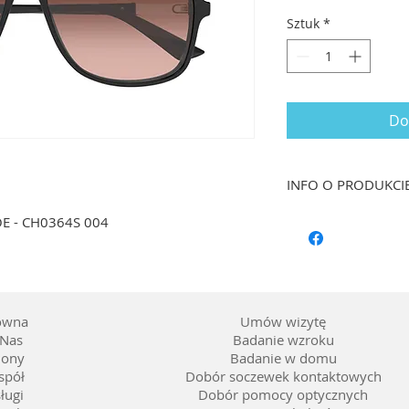
Sztuk
*
Do
INFO O PRODUKCI
Rozmiar: 57/14 dł. 
OE - CH0364S 004
Kształt: Pilotka
Materiał oprawy: T
Kolor: Czekoladowy
Soczewka: *2N, barw
brązowy
ówna
Umów wizytę
Nas
Badanie wzroku
lony
Badanie w domu
spół
Dobór soczewek kontaktowych
ługi
Dobór pomocy optycznych