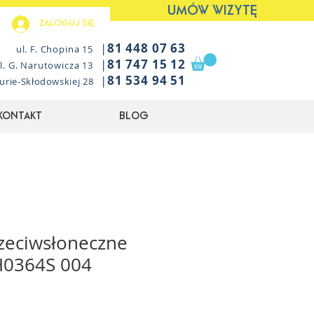
UMÓW WIZYTĘ
Zaloguj się
|
81 448 07 63
ul. F. Chopina 15
|
81 747 15 12
l. G. Narutowicza 13
|
81 534 94 51
Curie-Skłodowskiej 28
Kontakt
Blog
zeciwsłoneczne
H0364S 004