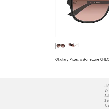
Okulary Przeciwsłoneczne CHL
Gł
O 
Sa
Ze
Us