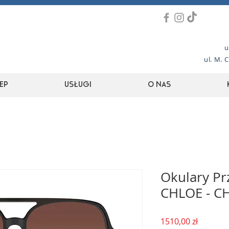
u
ul. M. 
ep
Usługi
O nas
Okulary Pr
CHLOE - C
Cena
1510,00 zł