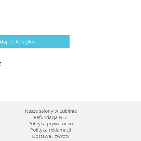
daj do koszyka
E
zausznika: 140
worzywo
 brąz
ienie gradalne, kolor soczewki
Nasze salony w Lublinie
Refundacja NFZ
Polityka prywatności
Polityka reklamacji
Dostawa i zwroty