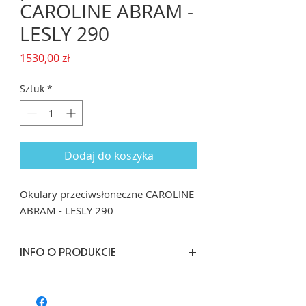
CAROLINE ABRAM -
LESLY 290
Cena
1530,00 zł
Sztuk
*
Dodaj do koszyka
Okulary przeciwsłoneczne CAROLINE
ABRAM - LESLY 290
INFO O PRODUKCIE
Rozmiar: 48/22 dł. zausznik: 140
Kształt: Geometryczny prostokąt