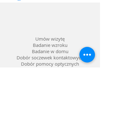
Materiał oprawy: Acetat
Kolor: Transparentny brzoskwiniowy
Soczewka: Barwienie gradalne, kolor
soczewki lekko różowy
Umów wizytę
Badanie wzroku
Badanie w domu
Dobór soczewek kontaktowych
Dobór pomocy optycznych
Naprawa okularów
Okulary na raty 0%
Nasze salony w Lublinie
Refundacja NFZ
Polityka prywatności
Polityka reklamacji
Dostawa i zwroty
Gwarancja
FAQ pytania i odpowiedzi
Metody płatności